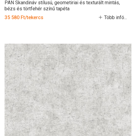
PAN Skandináv stílusú, geometiriai és texturált mintás,
bézs és törtfehér színű tapéta
35 580 Ft/tekercs
Több infó...