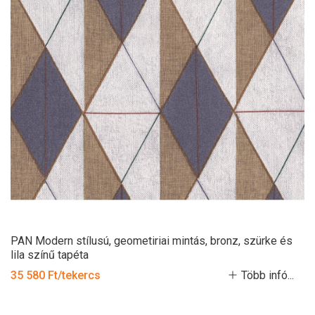
PAN Modern stílusú, geometiriai mintás, bronz, szürke és
lila színű tapéta
35 580 Ft/tekercs
Több infó...