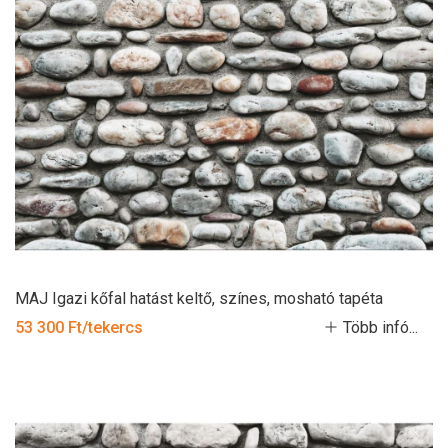
MAJ Igazi kőfal hatást keltő, színes, mosható tapéta
53 300 Ft/tekercs
Több infó...