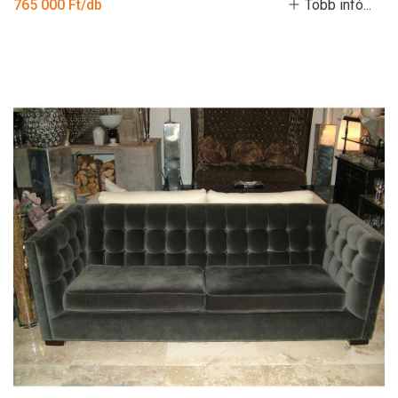
765 000 Ft/db
Több infó...