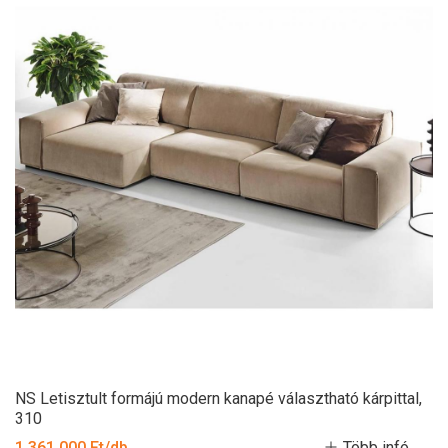
NS Letisztult formájú modern kanapé választható kárpittal,
310
1 361 000 Ft/db
Több infó...