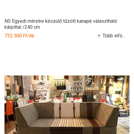
NS Egyedi méretre készülő tűzött kanapé választható
kárpittal /240 cm
732 500 Ft/db
Több infó...