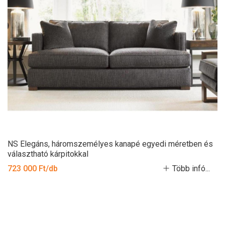
NS Elegáns, háromszemélyes kanapé egyedi méretben és
választható kárpitokkal
723 000 Ft/db
Több infó...