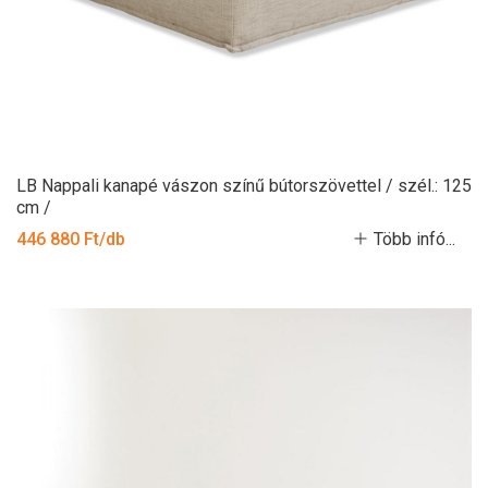
LB Nappali kanapé vászon színű bútorszövettel / szél.: 125
cm /
446 880 Ft/db
Több infó...