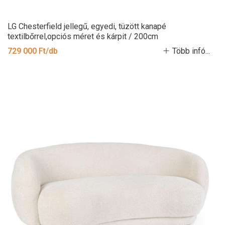
LG Chesterfield jellegű, egyedi, tüzött kanapé
textilbőrrel,opciós méret és kárpit / 200cm
729 000 Ft/db
Több infó...