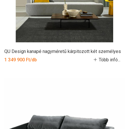
QU Design kanapé nagyméretű kárpitozott két személyes
1 349 900 Ft/db
Több infó...