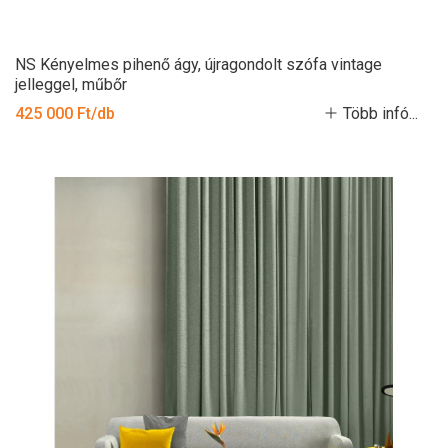
NS Kényelmes pihenő ágy, újragondolt szófa vintage
jelleggel, műbőr
425 000 Ft/db
Több infó...