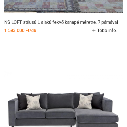
NS LOFT stílusú L alakú fekvő kanapé méretre, 7 párnával
1 583 000 Ft/db
Több infó...