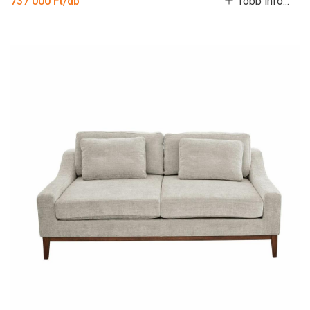
737 000 Ft/db
Több infó...