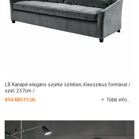
LB Kanapé elegáns szürke színben, klasszikus formával /
szél: 237cm /
894 880 Ft/db
Több infó...