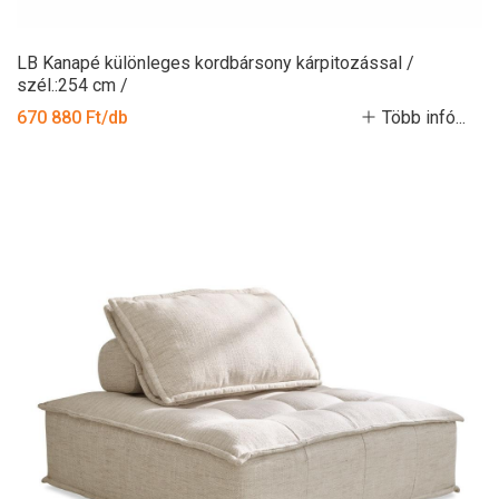
LB Kanapé különleges kordbársony kárpitozással /
szél.:254 cm /
670 880 Ft/db
Több infó...