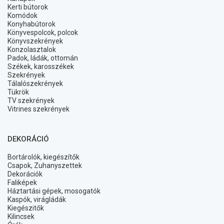
Kerti bútorok
Komódok
Konyhabútorok
Könyvespolcok, polcok
Könyvszekrények
Konzolasztalok
Padok, ládák, ottomán
Székek, karosszékek
Szekrények
Tálalószekrények
Tükrök
TV szekrények
Vitrines szekrények
DEKORÁCIÓ
Bortárolók, kiegészítők
Csapok, Zuhanyszettek
Dekorációk
Faliképek
Háztartási gépek, mosogatók
Kaspók, virágládák
Kiegészitők
Kilincsek