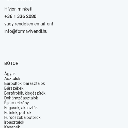
Hívjon minket!
+36 1 336 2080
vagy rendeljen email-en!
info@formavivendi.hu
BÚTOR
Ágyak
Asztalok
Bárpultok, bárasztalok
Bárszékek
Bortárolók, kiegészítők
Dohányzóasztalok
Éjjeliszekrény
Fogasok, akasztók
Fotelek, puffok
Fürdőszoba bútorok
Íróasztalok
Kanapék