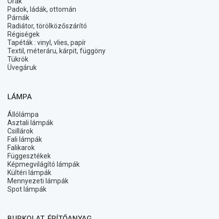
Órák
Padok, ládák, ottomán
Párnák
Radiátor, törölközőszárító
Régiségek
Tapéták : vinyl, vlies, papír
Textil, méteráru, kárpit, függöny
Tükrök
Üvegáruk
LÁMPA
Állólámpa
Asztali lámpák
Csillárok
Fali lámpák
Falikarok
Függesztékek
Képmegvilágító lámpák
Kültéri lámpák
Mennyezeti lámpák
Spot lámpák
BURKOLAT, ÉPÍTŐANYAG