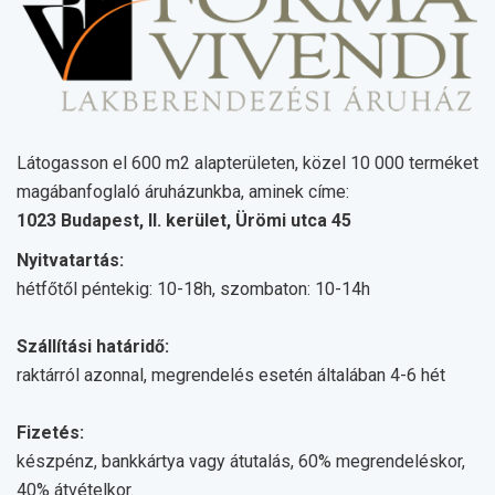
Látogasson el 600 m2 alapterületen, közel 10 000 terméket
magábanfoglaló áruházunkba, aminek címe:
1023 Budapest, II. kerület, Ürömi utca 45
Nyitvatartás:
hétfőtől péntekig: 10-18h, szombaton: 10-14h
Szállítási határidő:
raktárról azonnal, megrendelés esetén általában 4-6 hét
Fizetés:
készpénz, bankkártya vagy átutalás, 60% megrendeléskor,
40% átvételkor.