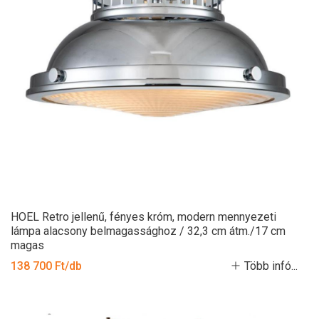
HOEL Retro jellenű, fényes króm, modern mennyezeti
lámpa alacsony belmagassághoz / 32,3 cm átm./17 cm
magas
138 700 Ft/db
Több infó...