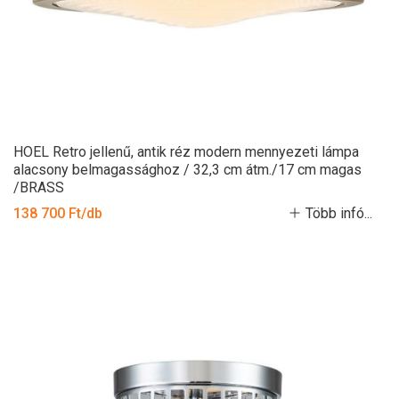
HOEL Retro jellenű, antik réz modern mennyezeti lámpa
alacsony belmagassághoz / 32,3 cm átm./17 cm magas
/BRASS
138 700 Ft/db
Több infó...