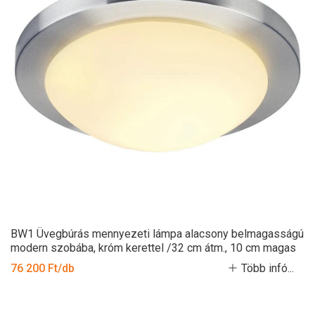
BW1 Üvegbúrás mennyezeti lámpa alacsony belmagasságú
modern szobába, króm kerettel /32 cm átm., 10 cm magas
76 200 Ft/db
Több infó...