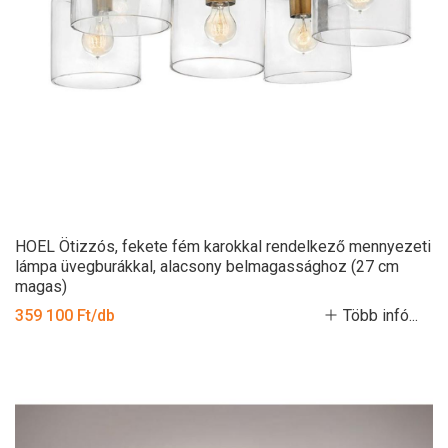
HOEL Ötizzós, fekete fém karokkal rendelkező mennyezeti
lámpa üvegburákkal, alacsony belmagassághoz (27 cm
magas)
359 100 Ft/db
Több infó...