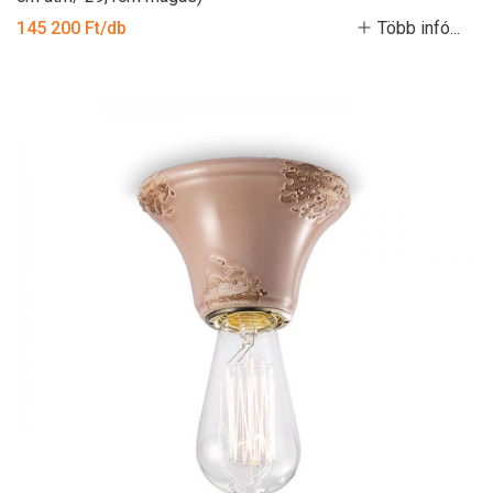
145 200 Ft/db
Több infó...