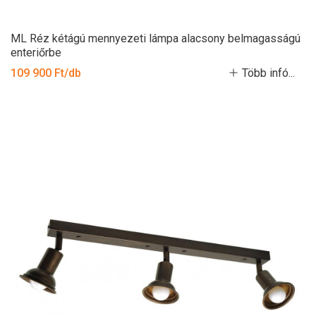
ML Réz kétágú mennyezeti lámpa alacsony belmagasságú
enteriőrbe
109 900 Ft/db
Több infó...