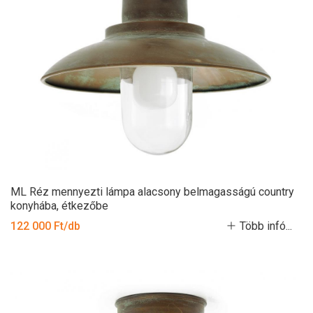
ML Réz mennyezti lámpa alacsony belmagasságú country
konyhába, étkezőbe
122 000 Ft/db
Több infó...