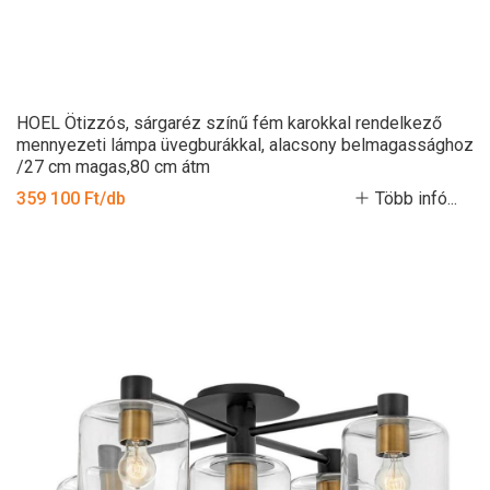
HOEL Ötizzós, sárgaréz színű fém karokkal rendelkező
mennyezeti lámpa üvegburákkal, alacsony belmagassághoz
/27 cm magas,80 cm átm
359 100 Ft/db
Több infó...