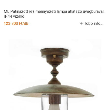
ML Patinázott réz mennyezeti lámpa átlátszó üvegbúrával,
IP44 vízálló
123 700 Ft/db
Több infó...