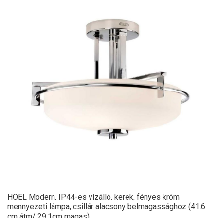
HOEL Modern, IP44-es vízálló, kerek, fényes króm
mennyezeti lámpa, csillár alacsony belmagassághoz (41,6
cm átm/ 29,1cm magas)