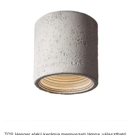
TOS Henger alakú kerámia mennyezeti lámpa, választható