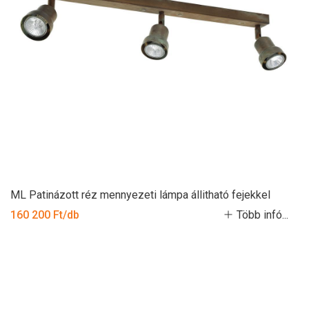
ML Patinázott réz mennyezeti lámpa állitható fejekkel
160 200 Ft/db
Több infó...