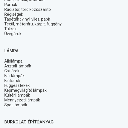
Párnák
Radiátor, törölközőszárító
Régiségek
Tapéták : vinyl, vlies, papír
Textil, méteráru, kárpit, függöny
Tükrök
Üvegáruk
LÁMPA
Állólámpa
Asztali lámpák
Csillárok
Fali lámpák
Falikarok
Függesztékek
Képmegvilágító lámpák
Kültéri lámpák
Mennyezeti lámpák
Spot lámpák
BURKOLAT, ÉPÍTŐANYAG