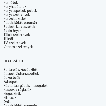
Komódok
Konyhabútorok
Könyvespolcok, polcok
Könyvszekrények
Konzolasztalok
Padok, ládák, ottomán
Székek, karosszékek
Szekrények
Tálalószekrények
Tükrök
TV szekrények
Vitrines szekrények
DEKORÁCIÓ
Bortárolók, kiegészítők
Csapok, Zuhanyszettek
Dekorációk
Faliképek
Háztartási gépek, mosogatók
Kaspók, virágládák
Kiegészitők
Kilincsek
Órák
Padok, ládák, ottomán