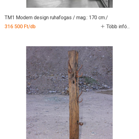
TM1 Modern design ruhafogas / mag.: 170 cm./
316 500 Ft/db
Több infó...