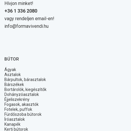
Hívjon minket!
+36 1 336 2080
vagy rendeljen email-en!
info@formavivendi.hu
BÚTOR
Ágyak
Asztalok
Bárpultok, bárasztalok
Bárszékek
Bortárolók, kiegészítők
Dohányzóasztalok
Éjjeliszekrény
Fogasok, akasztók
Fotelek, puffok
Fürdőszoba bútorok
Íróasztalok
Kanapék
Kerti bútorok