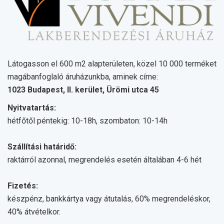
Látogasson el 600 m2 alapterületen, közel 10 000 terméket
magábanfoglaló áruházunkba, aminek címe:
1023 Budapest, II. kerület, Ürömi utca 45
Nyitvatartás:
hétfőtől péntekig: 10-18h, szombaton: 10-14h
Szállítási határidő:
raktárról azonnal, megrendelés esetén általában 4-6 hét
Fizetés:
készpénz, bankkártya vagy átutalás, 60% megrendeléskor,
40% átvételkor.