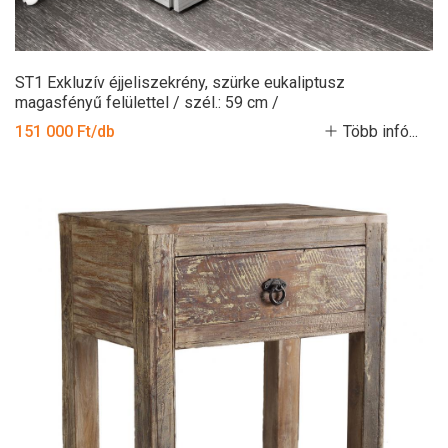
ST1 Exkluzív éjjeliszekrény, szürke eukaliptusz
magasfényű felülettel / szél.: 59 cm /
151 000 Ft/db
Több infó...