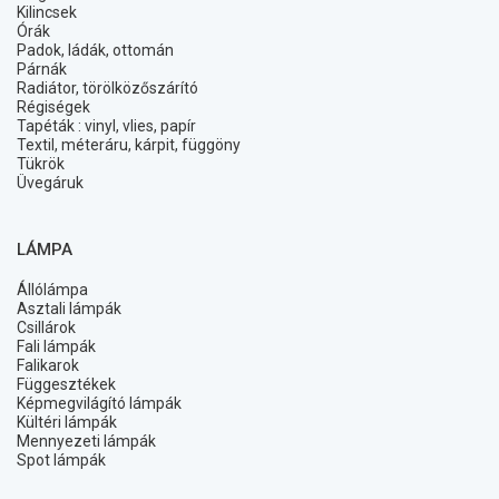
Kilincsek
Órák
Padok, ládák, ottomán
Párnák
Radiátor, törölközőszárító
Régiségek
Tapéták : vinyl, vlies, papír
Textil, méteráru, kárpit, függöny
Tükrök
Üvegáruk
LÁMPA
Állólámpa
Asztali lámpák
Csillárok
Fali lámpák
Falikarok
Függesztékek
Képmegvilágító lámpák
Kültéri lámpák
Mennyezeti lámpák
Spot lámpák