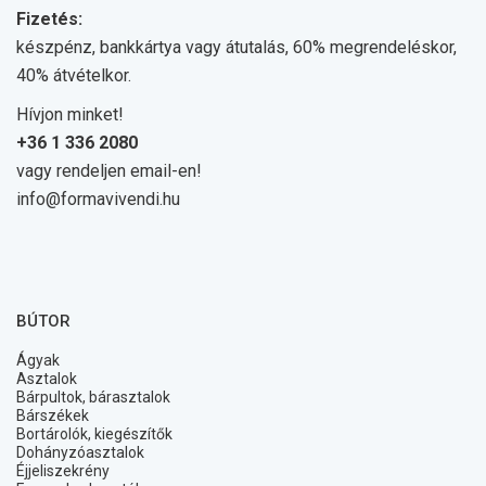
Fizetés:
készpénz, bankkártya vagy átutalás, 60% megrendeléskor,
40% átvételkor.
Hívjon minket!
+36 1 336 2080
vagy rendeljen email-en!
info@formavivendi.hu
BÚTOR
Ágyak
Asztalok
Bárpultok, bárasztalok
Bárszékek
Bortárolók, kiegészítők
Dohányzóasztalok
Éjjeliszekrény