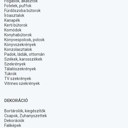
Fogasok, akasztók
Fotelek, puffok
Fürdőszoba bútorok
Íróasztalok
Kanapék
Kerti bútorok
Komódok
Konyhabútorok
Könyvespolcok, polcok
Könyvszekrények
Konzolasztalok
Padok, ládák, ottomán
Székek, karosszékek
Szekrények
Tálalószekrények
Tükrök
TV szekrények
Vitrines szekrények
DEKORÁCIÓ
Bortárolók, kiegészítők
Csapok, Zuhanyszettek
Dekorációk
Faliképek