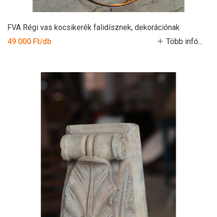
FVA Régi vas kocsikerék falidísznek, dekorációnak
49 000 Ft/db
Több infó...