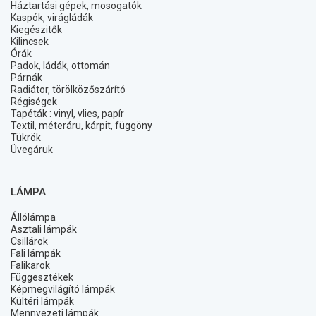
Háztartási gépek, mosogatók
Kaspók, virágládák
Kiegészitők
Kilincsek
Órák
Padok, ládák, ottomán
Párnák
Radiátor, törölközőszárító
Régiségek
Tapéták : vinyl, vlies, papír
Textil, méteráru, kárpit, függöny
Tükrök
Üvegáruk
LÁMPA
Állólámpa
Asztali lámpák
Csillárok
Fali lámpák
Falikarok
Függesztékek
Képmegvilágító lámpák
Kültéri lámpák
Mennyezeti lámpák