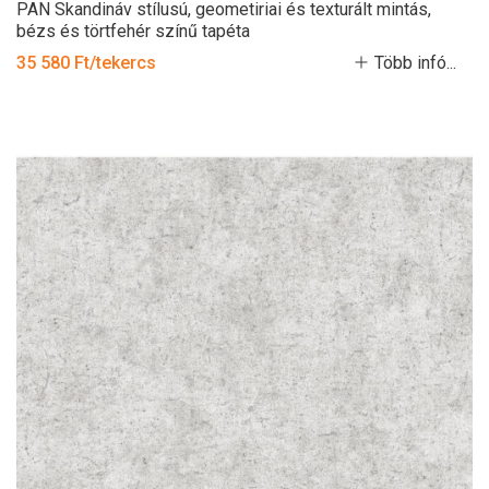
PAN Skandináv stílusú, geometiriai és texturált mintás,
bézs és törtfehér színű tapéta
35 580 Ft/tekercs
Több infó...