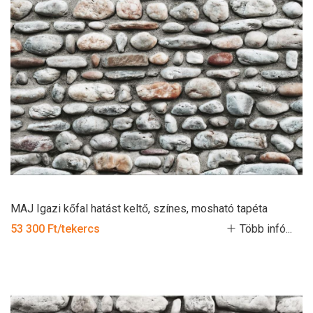
MAJ Igazi kőfal hatást keltő, színes, mosható tapéta
53 300 Ft/tekercs
Több infó...