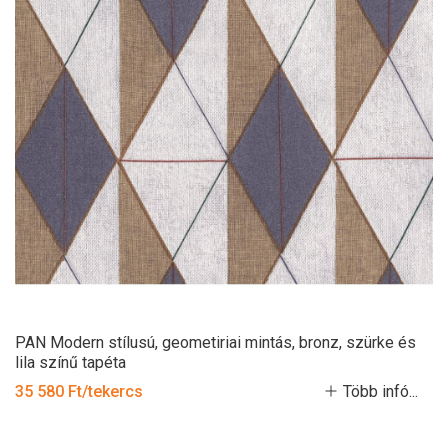
PAN Modern stílusú, geometiriai mintás, bronz, szürke és
lila színű tapéta
35 580 Ft/tekercs
Több infó...