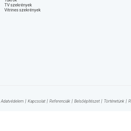
Tükrök
TV szekrények
Vitrines szekrények
Adatvédelem
Kapcsolat
Referenciák
Belsőépítészet
Történetünk
R
Forma Vivendi: "A jövő már régen elkezdődött !" © 2014-
2026