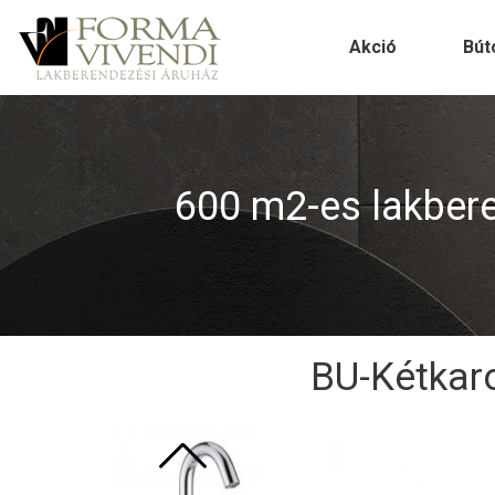
Akció
Bút
600 m2-es lakberen
BU-Kétkar