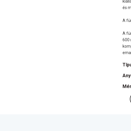
kiál
és m
A fü
A fü
600 
komp
emai
Típ
Any
Mér