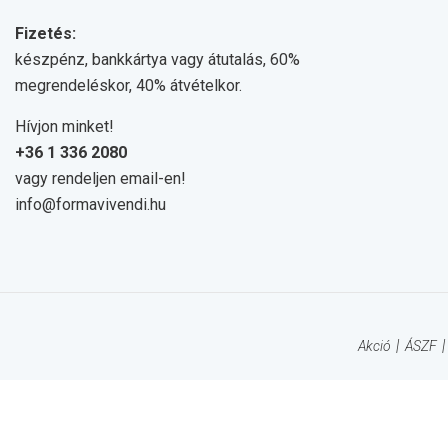
Fizetés:
készpénz, bankkártya vagy átutalás, 60%
megrendeléskor, 40% átvételkor.
Hívjon minket!
+36 1 336 2080
vagy rendeljen email-en!
info@formavivendi.hu
Akció
ÁSZF