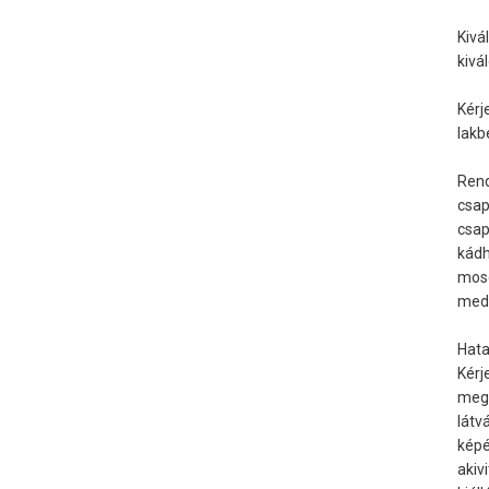
Kivá
kivá
Kérj
lakb
Rend
csap
csap
kádh
mosd
medi
Hata
Kérj
megt
látv
képé
akiv