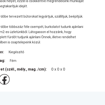
lások helyét, ezzel is csökkentve megrendelőink munkáját
egtakarítjuk idejét.
rdőbe tervezett bútorokat legyártjuk, szállítjuk, beépítjük.
rdőbe többszáz féle csempét, burkolatot tudunk ajánlani
m2-es üzletünkből. Látogasson el hozzánk, hogy
lett fürdőt tudjunk ajánlani Önnek, illetve rendelhet
lben is csaptelepeink közül.
us:
Kiegészítő
ag:
Fém
et (szél., mély., mag. /cm):
0 x 0 x 0