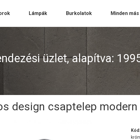
orok
Lámpák
Burkolatok
Minden más
dezési üzlet, alapítva: 199
os design csaptelep moder
Kód
kró