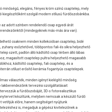
ló minőségű, elegáns, fényes króm színű csaptelep, mely
ló kiegészítőként szolgál modern stílusú fürdőszobánkba.
e az adott színben rendelendő csap egyedi árát
erendezőinktől (mindegyiknek más-más ára van).
elhető csaknem minden kollekcióban csaptelep, bidé
, zuhany esőztetővel, többpontos fali-és síkra helyezhető
telep szett, padlón álló kádtöltő csap térben álló lábas
oz, magasított csaptelep pultra helyezhető magasabb
ókhoz, kádtöltő csaptelep, fali csaptelep, és a
terrán stílust erősítő kerámia fogantyús csaptelepek.
lmas választék, minden igényt kielégítő minőség.
e lakberendezőink tervezési szolgáltatásait:
ervezzük a fürdőszobáját, 3D-s fotorealisztikus
ánytervet készítünk, melyben nemcsak a készülő fürdő
t vetítjük előre, hanem segítséget nyújtunk
itelezéshez is, megadjuk a gépész kivitelezőnek a