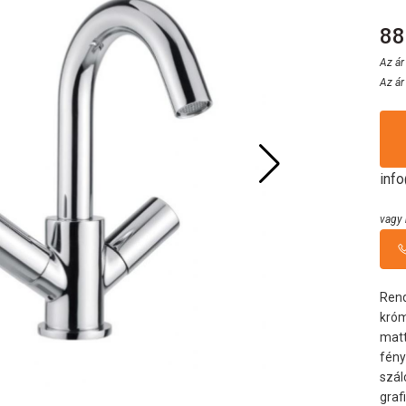
88
Az ár
Az ár
inf
vagy 
Rend
kró
matt
fény
szál
graf