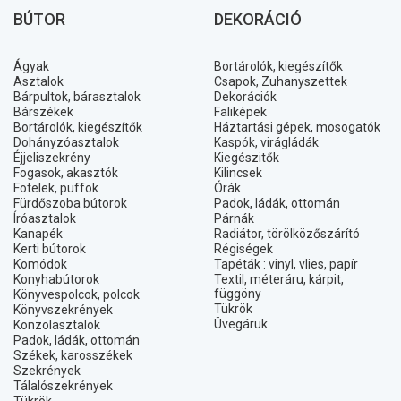
BÚTOR
DEKORÁCIÓ
Ágyak
Bortárolók, kiegészítők
Asztalok
Csapok, Zuhanyszettek
Bárpultok, bárasztalok
Dekorációk
Bárszékek
Faliképek
Bortárolók, kiegészítők
Háztartási gépek, mosogatók
Dohányzóasztalok
Kaspók, virágládák
Éjjeliszekrény
Kiegészitők
Fogasok, akasztók
Kilincsek
Fotelek, puffok
Órák
Fürdőszoba bútorok
Padok, ládák, ottomán
Íróasztalok
Párnák
Kanapék
Radiátor, törölközőszárító
Kerti bútorok
Régiségek
Komódok
Tapéták : vinyl, vlies, papír
Konyhabútorok
Textil, méteráru, kárpit,
függöny
Könyvespolcok, polcok
Tükrök
Könyvszekrények
Üvegáruk
Konzolasztalok
Padok, ládák, ottomán
Székek, karosszékek
Szekrények
Tálalószekrények