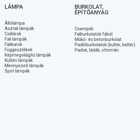
LÁMPA
BURKOLAT,
ÉPÍTŐANYAG
Állólámpa
Asztali lámpák
Csempék
Csillárok
Falburkolatok fából
Fali lámpák
Műkő- és betonburkolat
Falikarok
Padlóburkolatok (kültér, beltér)
Függesztékek
Padok, ládák, ottomán
Képmegvilágító lámpák
Kültéri lámpák
Mennyezeti lámpák
Spot lámpák