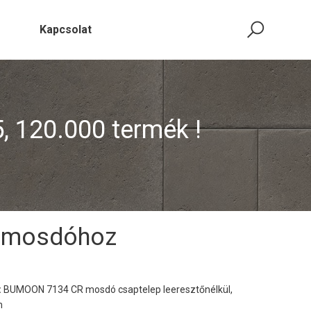
Kapcsolat
5, 120.000 termék !
n mosdóhoz
:
BUMOON 7134 CR mosdó csaptelep leeresztőnélkül,
m