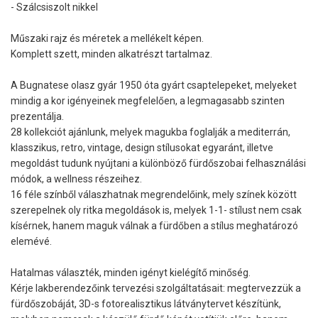
- Szálcsiszolt nikkel
Műszaki rajz és méretek a mellékelt képen.
Komplett szett, minden alkatrészt tartalmaz.
A Bugnatese olasz gyár 1950 óta gyárt csaptelepeket, melyeket
mindig a kor igényeinek megfelelően, a legmagasabb szinten
prezentálja.
28 kollekciót ajánlunk, melyek magukba foglalják a mediterrán,
klasszikus, retro, vintage, design stílusokat egyaránt, illetve
megoldást tudunk nyújtani a különböző fürdőszobai felhasználási
módok, a wellness részeihez.
16 féle színből válaszhatnak megrendelőink, mely színek között
szerepelnek oly ritka megoldások is, melyek 1-1- stílust nem csak
kísérnek, hanem maguk válnak a fürdőben a stílus meghatározó
elemévé.
Hatalmas választék, minden igényt kielégítő minőség.
Kérje lakberendezőink tervezési szolgáltatásait: megtervezzük a
fürdőszobáját, 3D-s fotorealisztikus látványtervet készítünk,