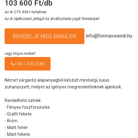
103 600 Ft/db
Az ár 27% ÁFA-t tartalmaz
Az ár tájékoztató jellegű! Az árváltoztatás jogát fenntartjuk!
info@formavivendi.hu
RENDELJE MEG EMAILEN
vagy hívjon minket!
+36 1 336 2080
Német sárgaréz alapanyagból készült minőségi, luxus
zuhanyszett, melyet az igényes megrendelőinknek ajánlunk.
Rendelhető színek:
- Fényes foszforszürke
- Grafit fekete
- Króm
- Matt fehér
- Matt fekete