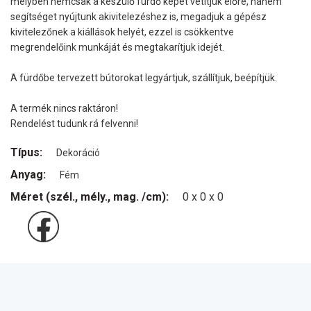
melyben nemcsak a készülő fürdő képét vetítjük előre, hanem
segítséget nyújtunk akivitelezéshez is, megadjuk a gépész
kivitelezőnek a kiállások helyét, ezzel is csökkentve
megrendelőink munkáját és megtakarítjuk idejét.
A fürdőbe tervezett bútorokat legyártjuk, szállítjuk, beépítjük.
A termék nincs raktáron!
Rendelést tudunk rá felvenni!
Típus:
Dekoráció
Anyag:
Fém
Méret (szél., mély., mag. /cm):
0 x 0 x 0