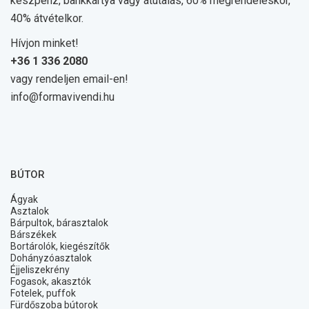
készpénz, bankkártya vagy átutalás, 60% megrendeléskor,
40% átvételkor.
Hívjon minket!
+36 1 336 2080
vagy rendeljen email-en!
info@formavivendi.hu
BÚTOR
Ágyak
Asztalok
Bárpultok, bárasztalok
Bárszékek
Bortárolók, kiegészítők
Dohányzóasztalok
Éjjeliszekrény
Fogasok, akasztók
Fotelek, puffok
Fürdőszoba bútorok