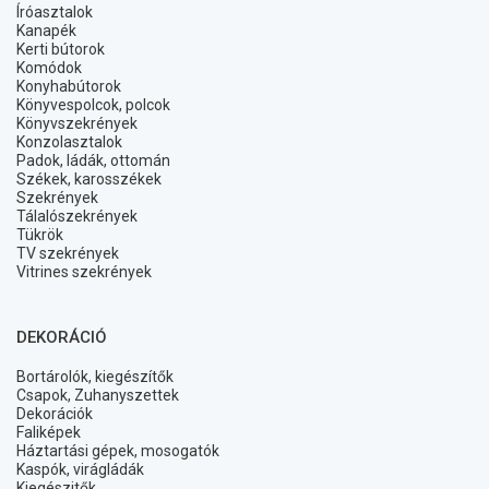
Íróasztalok
Kanapék
Kerti bútorok
Komódok
Konyhabútorok
Könyvespolcok, polcok
Könyvszekrények
Konzolasztalok
Padok, ládák, ottomán
Székek, karosszékek
Szekrények
Tálalószekrények
Tükrök
TV szekrények
Vitrines szekrények
DEKORÁCIÓ
Bortárolók, kiegészítők
Csapok, Zuhanyszettek
Dekorációk
Faliképek
Háztartási gépek, mosogatók
Kaspók, virágládák
Kiegészitők