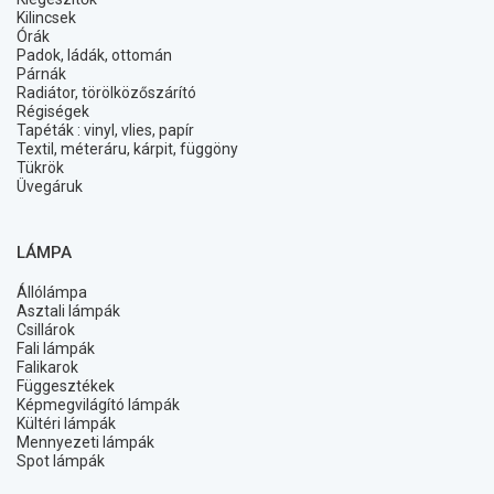
Kilincsek
Órák
Padok, ládák, ottomán
Párnák
Radiátor, törölközőszárító
Régiségek
Tapéták : vinyl, vlies, papír
Textil, méteráru, kárpit, függöny
Tükrök
Üvegáruk
LÁMPA
Állólámpa
Asztali lámpák
Csillárok
Fali lámpák
Falikarok
Függesztékek
Képmegvilágító lámpák
Kültéri lámpák
Mennyezeti lámpák
Spot lámpák