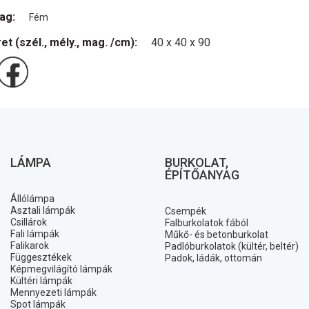
ag:
Fém
et (szél., mély., mag. /cm):
40 x 40 x 90
LÁMPA
BURKOLAT,
ÉPÍTŐANYAG
Állólámpa
Asztali lámpák
Csempék
Csillárok
Falburkolatok fából
Fali lámpák
Műkő- és betonburkolat
Falikarok
Padlóburkolatok (kültér, beltér)
Függesztékek
Padok, ládák, ottomán
Képmegvilágító lámpák
Kültéri lámpák
Mennyezeti lámpák
Spot lámpák