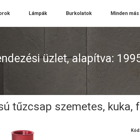
orok
Lámpák
Burkolatok
Minden más
dezési üzlet, alapítva: 199
sú tűzcsap szemetes, kuka, 
Kód