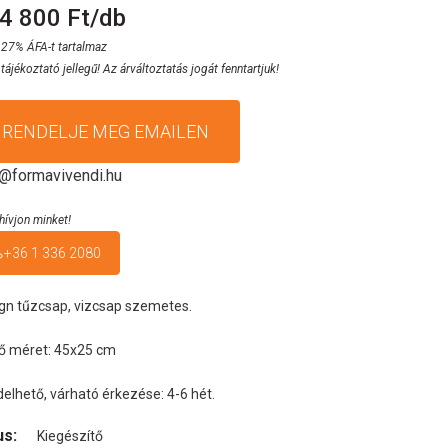
4 800 Ft/db
 27% ÁFA-t tartalmaz
 tájékoztató jellegű! Az árváltoztatás jogát fenntartjuk!
RENDELJE MEG EMAILEN
o@formavivendi.hu
hívjon minket!
+36 1 336 2080
gn tűzcsap, vizcsap szemetes.
ő méret: 45x25 cm
elhető, várható érkezése: 4-6 hét.
us:
Kiegészítő