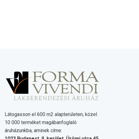
Látogasson el 600 m2 alapterületen, közel
10 000 terméket magábanfoglaló
áruházunkba, aminek címe:
1023 Budapest, II. kerület, Ürömi utca 45