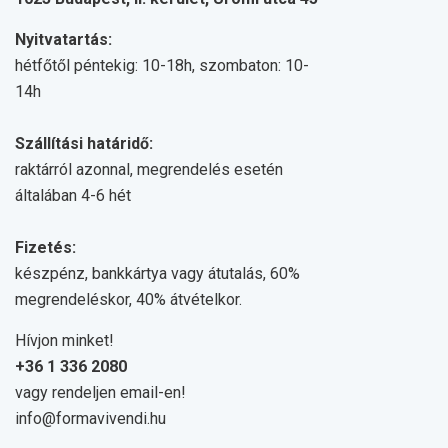
Nyitvatartás:
hétfőtől péntekig: 10-18h, szombaton: 10-
14h
Szállítási határidő:
raktárról azonnal, megrendelés esetén
általában 4-6 hét
Fizetés:
készpénz, bankkártya vagy átutalás, 60%
megrendeléskor, 40% átvételkor.
Hívjon minket!
+36 1 336 2080
vagy rendeljen email-en!
info@formavivendi.hu