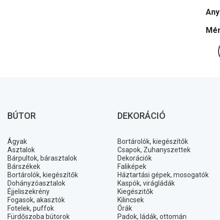
Any
Mér
BÚTOR
DEKORÁCIÓ
Ágyak
Bortárolók, kiegészítők
Asztalok
Csapok, Zuhanyszettek
Bárpultok, bárasztalok
Dekorációk
Bárszékek
Faliképek
Bortárolók, kiegészítők
Háztartási gépek, mosogatók
Dohányzóasztalok
Kaspók, virágládák
Éjjeliszekrény
Kiegészitők
Fogasok, akasztók
Kilincsek
Fotelek, puffok
Órák
Fürdőszoba bútorok
Padok, ládák, ottomán