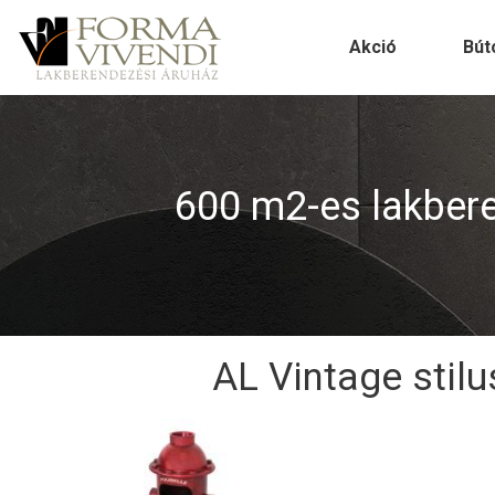
Akció
Bút
600 m2-es lakberen
AL Vintage stilu