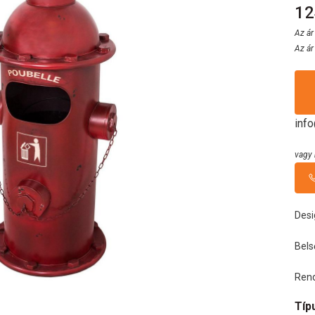
12
Az ár
Az ár
inf
vagy 
Desi
Bels
Rend
Típ