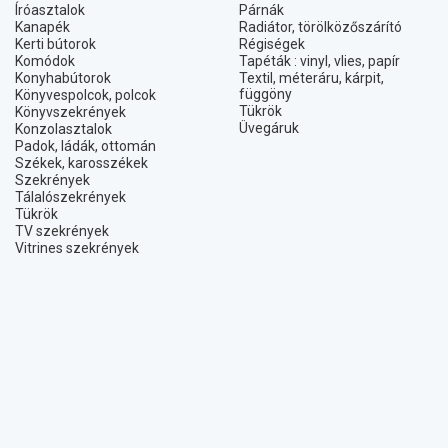
Íróasztalok
Párnák
Kanapék
Radiátor, törölközőszárító
Kerti bútorok
Régiségek
Komódok
Tapéták : vinyl, vlies, papír
Konyhabútorok
Textil, méteráru, kárpit,
függöny
Könyvespolcok, polcok
Tükrök
Könyvszekrények
Üvegáruk
Konzolasztalok
Padok, ládák, ottomán
Székek, karosszékek
Szekrények
Tálalószekrények
Tükrök
TV szekrények
Vitrines szekrények