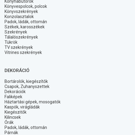
Konyhabútorok
Könyvespolcok, polcok
Könyvszekrények
Konzolasztalok
Padok, ládák, ottomán
Székek, karosszékek
Szekrények
Tálalószekrények
Tükrök
TV szekrények
Vitrines szekrények
DEKORÁCIÓ
Bortárolók, kiegészítők
Csapok, Zuhanyszettek
Dekorációk
Faliképek
Háztartási gépek, mosogatók
Kaspók, virágládák
Kiegészitők
Kilincsek
Órák
Padok, ládák, ottomán
Párnák