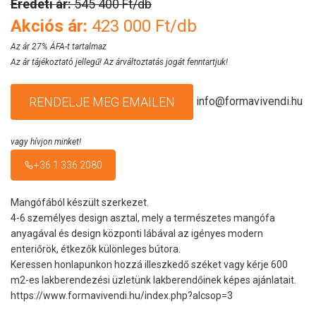
Eredeti ár:
545 400 Ft/db
Akciós ár:
423 000 Ft/db
Az ár 27% ÁFA-t tartalmaz
Az ár tájékoztató jellegű! Az árváltoztatás jogát fenntartjuk!
info@formavivendi.hu
RENDELJE MEG EMAILEN
vagy hívjon minket!
+36 1 336 2080
Mangófából készült szerkezet.
4-6 személyes design asztal, mely a természetes mangófa
anyagával és design központi lábával az igényes modern
enteriőrök, étkezők különleges bútora.
Keressen honlapunkon hozzá illeszkedő széket vagy kérje 600
m2-es lakberendezési üzletünk lakberendőinek képes ajánlatait.
https://www.formavivendi.hu/index.php?alcsop=3