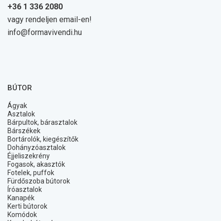
+36 1 336 2080
vagy rendeljen email-en!
info@formavivendi.hu
BÚTOR
Ágyak
Asztalok
Bárpultok, bárasztalok
Bárszékek
Bortárolók, kiegészítők
Dohányzóasztalok
Éjjeliszekrény
Fogasok, akasztók
Fotelek, puffok
Fürdőszoba bútorok
Íróasztalok
Kanapék
Kerti bútorok
Komódok