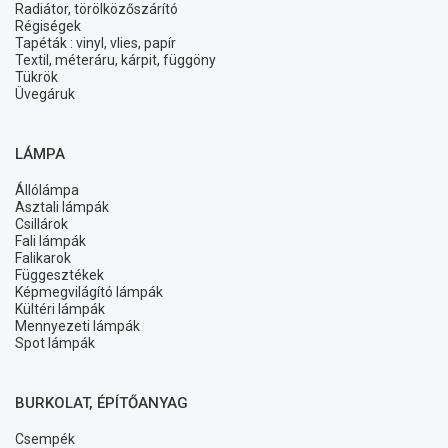
Radiátor, törölközőszárító
Régiségek
Tapéták : vinyl, vlies, papír
Textil, méteráru, kárpit, függöny
Tükrök
Üvegáruk
LÁMPA
Állólámpa
Asztali lámpák
Csillárok
Fali lámpák
Falikarok
Függesztékek
Képmegvilágító lámpák
Kültéri lámpák
Mennyezeti lámpák
Spot lámpák
BURKOLAT, ÉPÍTŐANYAG
Csempék