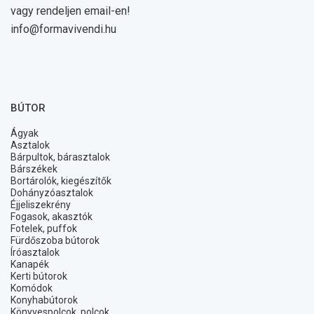
vagy rendeljen email-en!
info@formavivendi.hu
BÚTOR
Ágyak
Asztalok
Bárpultok, bárasztalok
Bárszékek
Bortárolók, kiegészítők
Dohányzóasztalok
Éjjeliszekrény
Fogasok, akasztók
Fotelek, puffok
Fürdőszoba bútorok
Íróasztalok
Kanapék
Kerti bútorok
Komódok
Konyhabútorok
Könyvespolcok, polcok