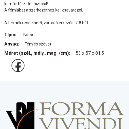
komfortérzetet biztosit!
A fémlábat a szerkezethez kell csavarozni.
A termék rendelhető, várható érkezés: 7-8 hét.
Típus:
Bútor
Anyag:
Fém és szövet
Méret (szél., mély., mag. /cm):
53 x 57 x 81.5