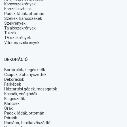
Könyvszekrények
Konzolasztalok
Padok, ládák, ottomán
Székek, karosszékek
Szekrények
Tálalószekrények
Tükrök
TV szekrények
Vitrines szekrények
DEKORÁCIÓ
Bortárolók, kiegészítők
Csapok, Zuhanyszettek
Dekorációk
Faliképek
Háztartási gépek, mosogatók
Kaspók, virágládák
Kiegészitők
Kilincsek
Órák
Padok, ládák, ottomán
Párnák
Radiátor, törölközőszárító