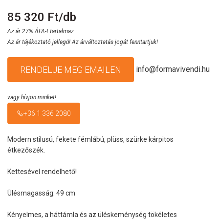
85 320 Ft/db
Az ár 27% ÁFA-t tartalmaz
Az ár tájékoztató jellegű! Az árváltoztatás jogát fenntartjuk!
info@formavivendi.hu
RENDELJE MEG EMAILEN
vagy hívjon minket!
+36 1 336 2080
Modern stilusú, fekete fémlábú, plüss, szürke kárpitos
étkezőszék.
Kettesével rendelhető!
Ülésmagasság: 49 cm
Kényelmes, a háttámla és az üléskeménység tökéletes