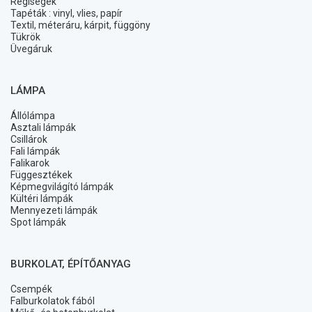
Régiségek
Tapéták : vinyl, vlies, papír
Textil, méteráru, kárpit, függöny
Tükrök
Üvegáruk
LÁMPA
Állólámpa
Asztali lámpák
Csillárok
Fali lámpák
Falikarok
Függesztékek
Képmegvilágító lámpák
Kültéri lámpák
Mennyezeti lámpák
Spot lámpák
BURKOLAT, ÉPÍTŐANYAG
Csempék
Falburkolatok fából