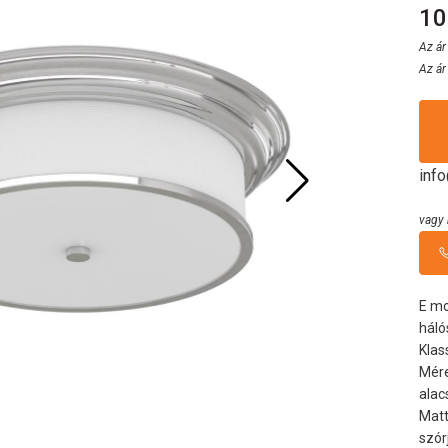
10
Az ár
Az ár
inf
vagy 
E mo
háló
Klas
Mére
alac
Matt
szór