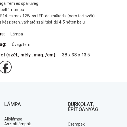
ga: fém és opál üveg
 beltéri lámpa
 E14-es max 12W-os LED-del működik (nem tartozék).
s készleten, várható szállítási idő 4-5 héten belül.
us:
Lámpa
ag:
Üveg/fém
et (szél., mély., mag. /cm):
38 x 38 x 13.5
LÁMPA
BURKOLAT,
ÉPÍTŐANYAG
Állólámpa
Asztali lámpák
Csempék