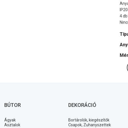
Anya
IP20
4 db
Ninc
Típ
Any
Mér
BÚTOR
DEKORÁCIÓ
Ágyak
Bortárolók, kiegészítők
Asztalok
Csapok, Zuhanyszettek