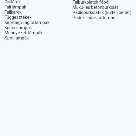
Csillárok
Falburkolatok fából
Fali lámpák
Műkő- és betonburkolat
Falikarok
Padlóburkolatok (kültér, beltér)
Függesztékek
Padok, ládák, ottomán
Képmegvilágító lámpák
Kültéri lámpák
Mennyezeti lámpák
Spot lámpák