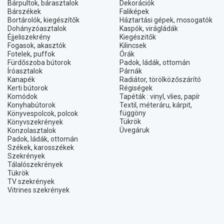
Bárpultok, bárasztalok
Dekorációk
Bárszékek
Faliképek
Bortárolók, kiegészítők
Háztartási gépek, mosogatók
Dohányzóasztalok
Kaspók, virágládák
Éjjeliszekrény
Kiegészitők
Fogasok, akasztók
Kilincsek
Fotelek, puffok
Órák
Fürdőszoba bútorok
Padok, ládák, ottomán
Íróasztalok
Párnák
Kanapék
Radiátor, törölközőszárító
Kerti bútorok
Régiségek
Komódok
Tapéták : vinyl, vlies, papír
Konyhabútorok
Textil, méteráru, kárpit,
függöny
Könyvespolcok, polcok
Tükrök
Könyvszekrények
Üvegáruk
Konzolasztalok
Padok, ládák, ottomán
Székek, karosszékek
Szekrények
Tálalószekrények
Tükrök
TV szekrények
Vitrines szekrények