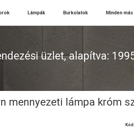
orok
Lámpák
Burkolatok
Minden más
dezési üzlet, alapítva: 199
n mennyezeti lámpa króm sz
Kód