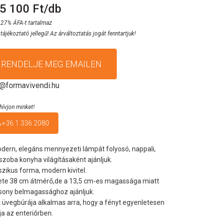
5 100 Ft/db
 27% ÁFA-t tartalmaz
 tájékoztató jellegű! Az árváltoztatás jogát fenntartjuk!
RENDELJE MEG EMAILEN
o@formavivendi.hu
hívjon minket!
+36 1 336 2080
dern, elegáns mennyezeti lámpát folyosó, nappali,
szoba konyha világításaként ajánljuk.
szikus forma, modern kivitel.
te 38 cm átmérő,de a 13,5 cm-es magassága miatt
sony belmagassághoz ajánljuk.
 üvegbúrája alkalmas arra, hogy a fényt egyenletesen
ja az enteriőrben.