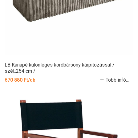
LB Kanapé különleges kordbársony kárpitozással /
szél.:254 cm /
670 880 Ft/db
Több infó...