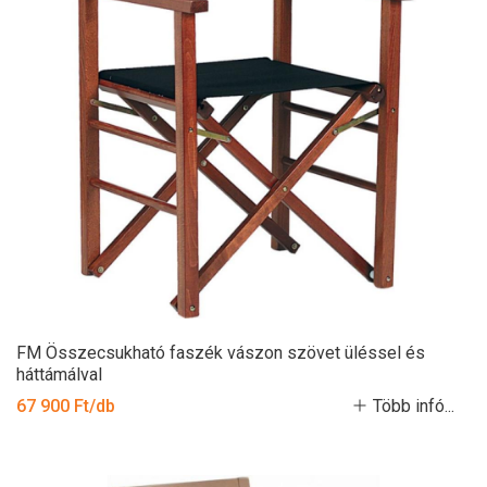
FM Összecsukható faszék vászon szövet üléssel és
háttámálval
67 900 Ft/db
Több infó...