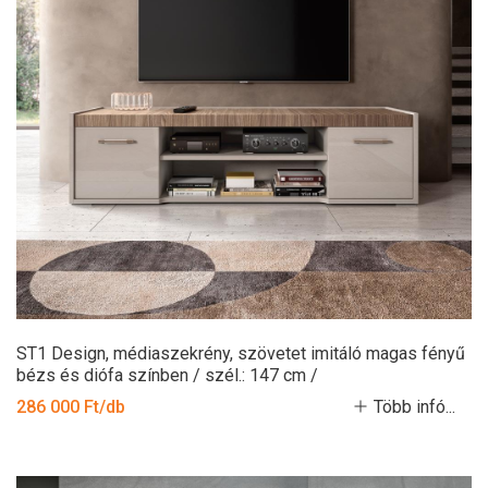
ST1 Design, médiaszekrény, szövetet imitáló magas fényű
bézs és diófa színben / szél.: 147 cm /
286 000 Ft/db
Több infó...