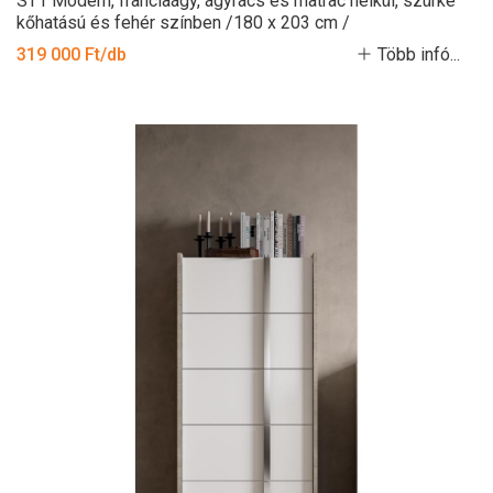
ST1 Modern, franciaágy, ágyrács és matrac nélkül, szürke
kőhatású és fehér színben /180 x 203 cm /
319 000 Ft/db
Több infó...