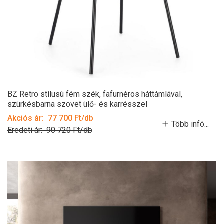
BZ Retro stílusú fém szék, fafurnéros háttámlával,
szürkésbarna szövet ülő- és karrésszel
Akciós ár: 77 700 Ft/db
Több infó...
Eredeti ár: 90 720 Ft/db