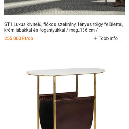
ST1 Luxus kivitelű, fiókos szekrény, fényes tölgy felülettel,
króm lábakkal és fogantyúkkal / mag.:136 cm /
255 000 Ft/db
Több infó...