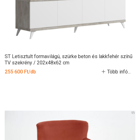
ST Letisztult formavilágú, szürke beton és lakkfehér színű
TV szekrény / 202x48x62 cm
255 600 Ft/db
Több infó...