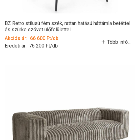
BZ Retro stílusú fém szék, rattan hatású háttámla betéttel
és szürke szövet ülőfelülettel
Akciós ár: 66 600 Ft/db
Több infó...
Eredeti ár: 76 200 Ft/db