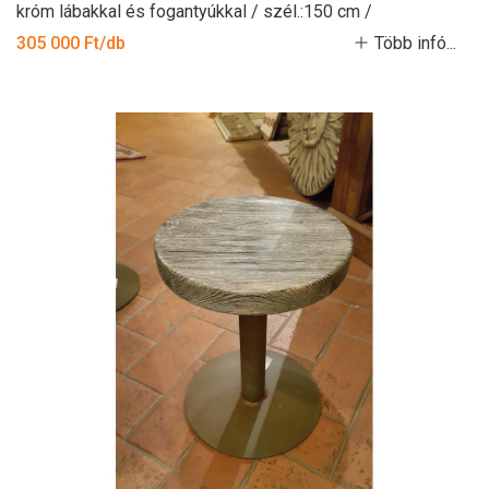
króm lábakkal és fogantyúkkal / szél.:150 cm /
305 000 Ft/db
Több infó...