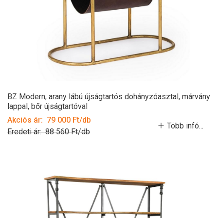
BZ Modern, arany lábú újságtartós dohányzóasztal, márvány
lappal, bőr újságtartóval
Akciós ár: 79 000 Ft/db
Több infó...
Eredeti ár: 88 560 Ft/db