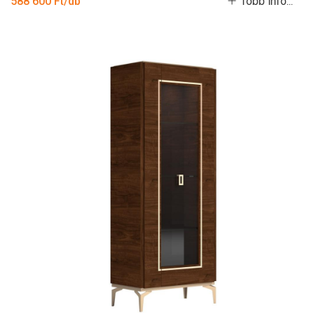
588 600 Ft/db
Több infó...